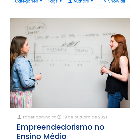
Categories
Tags
Authors
Show all
rogeriobruno
at
19 de outubro de 2021
Empreendedorismo no
Ensino Médio