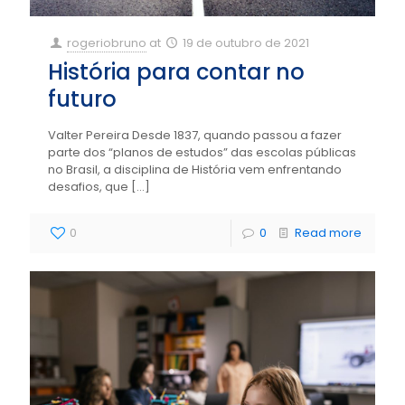
rogeriobruno
at
19 de outubro de 2021
História para contar no
futuro
Valter Pereira Desde 1837, quando passou a fazer
parte dos “planos de estudos” das escolas públicas
no Brasil, a disciplina de História vem enfrentando
desafios, que
[…]
0
0
Read more