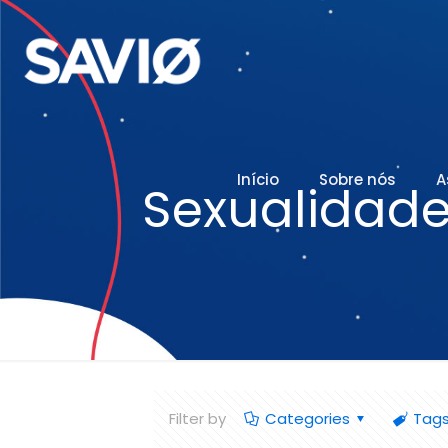
Início
Sobre nós
A
Sexualidad
Filter by
Categories
Tag